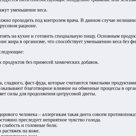
кажут уменьшение веса.
лжно проходить под контролем врача. В данном случае нелишним
трусовом рационе.
стоять на кухне и готовить специальную пищу. Основным проду
ие жира в организме, что способствует уменьшению веса без ф
 следующие:
 продуктов без примесей химических добавок.
а, сладкого, фаст-фуда, которые считаются тяжелыми продуктами
оказывают благотворное влияние на обменные процессы в орга
ляет силы для продолжения цитрусовой диеты.
рового человека – аллергикам такая диета совсем противопоказ
стоянно преследует неприятное чувство голода.
 слабость и головные боли.
 растяжек на коже.