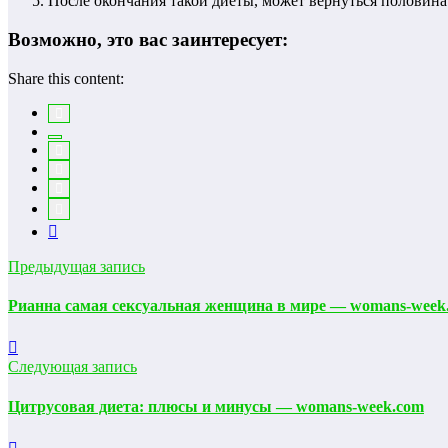
После окончания такой диеты, может вернуться половина
Возможно, это вас заинтересует:
Share this content:
Предыдущая запись
Рианна самая сексуальная женщина в мире — womans-week
Следующая запись
Цитрусовая диета: плюсы и минусы — womans-week.com