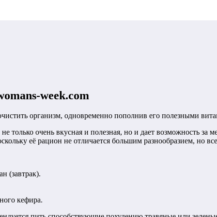
womans-week.com
очистить организм, одновременно пополнив его полезными вит
не только очень вкусная и полезная, но и дает возможность за ме
скольку её рацион не отличается большим разнообразием, но все
н (завтрак).
ного кефира.
омендуется пить способствующие похудению травяные или зелены