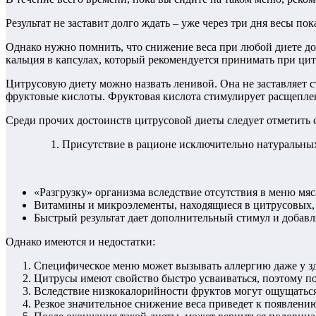
Результат не заставит долго ждать – уже через три дня весы по
Однако нужно помнить, что снижение веса при любой диете до
кальция в капсулах, который рекомендуется принимать при ци
Цитрусовую диету можно назвать ленивой. Она не заставляет 
фруктовые кислоты. Фруктовая кислота стимулирует расщеплен
Среди прочих достоинств цитрусовой диеты следует отметить
Присутствие в рационе исключительно натуральных
«Разгрузку» организма вследствие отсутствия в меню мяс
Витамины и микроэлементы, находящиеся в цитрусовых, 
Быстрый результат дает дополнительный стимул и добав
Однако имеются и недостатки:
Специфическое меню может вызывать аллергию даже у здо
Цитрусы имеют свойство быстро усваиваться, поэтому по
Вследствие низкокалорийности фруктов могут ощущаться
Резкое значительное снижение веса приведет к появлению