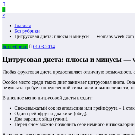
×
Главная
Без рубрики
Цитрусовая диета: плюсы и минусы — womans-week.com
Без рубрики
01.03.2014
Цитрусовая диета: плюсы и минусы — 
Любая фруктовая диета предоставляет отличную возможность 
Особое место среди таких диет занимает цитрусовая диета. Она 
результата требует определенной силы воли и выносливости, по
В дневное меню цитрусовой диеты входит:
Свежевыжатый сок из апельсина или грейпфрута – 1 стака
Один грейпфрут и два киви (обед).
Два вареных яйца (ужин).
Перед сном можно позволить себе немного низкокалорий
В течение всего времени, пока вы сидите на таком меню, рек