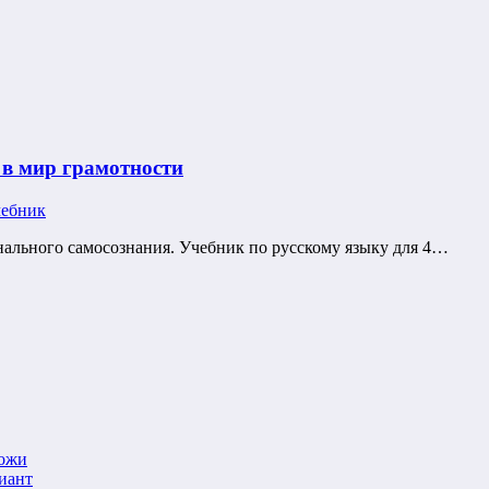
 в мир грамотности
чебник
нального самосознания. Учебник по русскому языку для 4…
кожи
иант