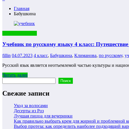
Главная
Бабушкина
Полезные советы
Учебник по русскому языку 4 класс: Путешествие
fillin
04.07.2023
4 класс
,
Бабушкина
,
Климанова
,
по русскому
,
у
Русский язык является неотъемлемой частью культуры и нацио
Читать далее
Поиск
Поиск
Свежие записи
Уход за волосами
Десерты из Роз
Лучшая пицца для вечеринки
Как правильно выбрать крем для жирной и проблемной 
Выбор протеза: как определить наиболее подходящий вар