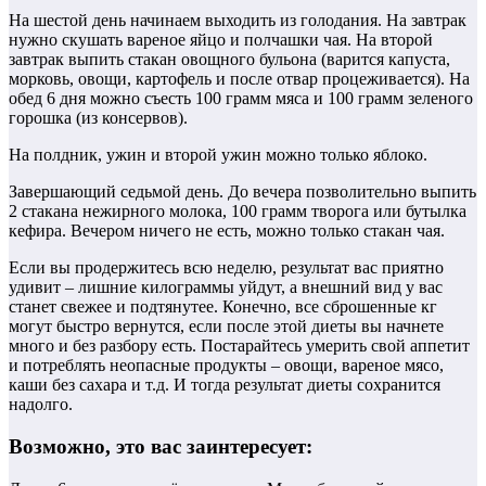
На шестой день начинаем выходить из голодания. На завтрак
нужно скушать вареное яйцо и полчашки чая. На второй
завтрак выпить стакан овощного бульона (варится капуста,
морковь, овощи, картофель и после отвар процеживается). На
обед 6 дня можно съесть 100 грамм мяса и 100 грамм зеленого
горошка (из консервов).
На полдник, ужин и второй ужин можно только яблоко.
Завершающий седьмой день. До вечера позволительно выпить
2 стакана нежирного молока, 100 грамм творога или бутылка
кефира. Вечером ничего не есть, можно только стакан чая.
Если вы продержитесь всю неделю, результат вас приятно
удивит – лишние килограммы уйдут, а внешний вид у вас
станет свежее и подтянутее. Конечно, все сброшенные кг
могут быстро вернутся, если после этой диеты вы начнете
много и без разбору есть. Постарайтесь умерить свой аппетит
и потреблять неопасные продукты – овощи, вареное мясо,
каши без сахара и т.д. И тогда результат диеты сохранится
надолго.
Возможно, это вас заинтересует: