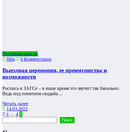
Полезные советы
fillin
0 Комментарии
Выездная церемония, ее преимущества и
возможности
Роспись в ЗАГСе – в наше время это звучит так банально.
Ведь под понятием свадьба…
Читать далее
14.03.2022
Пагинация
1
…
4
5
Поиск
Поиск
записей