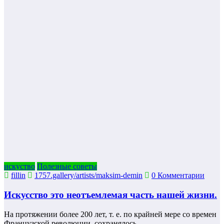
искуство
Полезные советы
fillin
1757.gallery/artists/maksim-demin
0 Комментарии
Искусство это неотъемлемая часть нашей жизни.
На протяжении более 200 лет, т. е. по крайней мере со времен
Французской революции, сохранялось…