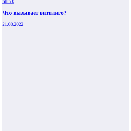
fillin
0
Что вызывает витилиго?
21.08.2022