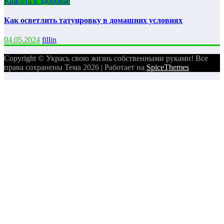
Красота и здоровье
Как осветлить татуировку в домашних условиях
04.05.2024
fillin
Copyright © Укрась свою жизнь собственными руками! Все
права сохранены Тема 2026 | Работает на
SpiceThemes