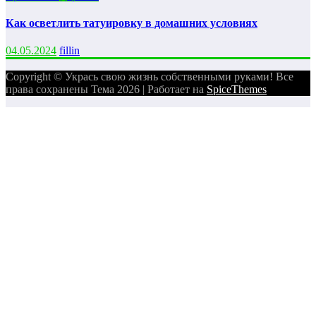
Как осветлить татуировку в домашних условиях
04.05.2024
fillin
Copyright © Укрась свою жизнь собственными руками! Все
права сохранены Тема 2026 | Работает на
SpiceThemes