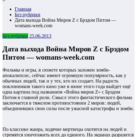
Главная
Без рубрики
Дата выхода Война Миров Z с Брэдом Питом —
womans-week.com
Без рубрики
25.06.2013
Дата выхода Война Миров Z с Брэдом
Питом — womans-week.com
Фильмы и игры, в сюжете которых заложен зомби-
апокалипсис, сейчас имеют огромную популярность, как у
обычных людей, так и у тех, кто их создает. На радость
поклонников такого кино уже в июне этого года выйдет ещё
одна картина под названием «Война миров Z» с Брэдом
Питом в главной роли. Смысл этого фантастического фильма
заключается в тяжелом противостоянии 2 миров: людей,
объединивших свои силы после ужасной катастрофы и зомби.
По классике жанра, ходячие мертвецы охотятся на людей и
стремятся уничтожить всех до единого. На экранах разразится