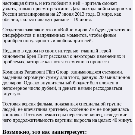
настоящая битва, и кто победит в ней – зритель сможет
узнать, только просмотрев кино. Дата выхода война миров z в
России запланирована на 27 июня 2013 года. В мире, как
обычно, фильм покажут раньше – 19 июня.
Создатели заявляют, что в «Войне миров Z» будет достаточно
спецэффектов и напряженных моментов, чтобы фильм
приобрел популярность и любовь зрителей.
Недавно в одном из своих интервью, главный герой
киноленты Бред Питт рассказал о некоторых изменениях и
проблемах, которые касаются съемочного процесса.
Компания Paramount Film Group, занимающаяся съемками,
выделила огромную сумму для этого, равную 200 миллионов
долларов. Однако внушительный бюджет был вложен в
непомерное число дублей, и деньги начали расходоваться
впустую.
Тестовая версия фильма, показанная специальной группе
людей, не впечатлила зрителей, особенно им не понравилась
концовка. Поэтому режиссеры пересняли конец, вследствие
чего продолжительность картины выросла на целых 40 минут.
Возможно, это вас заинтересует: