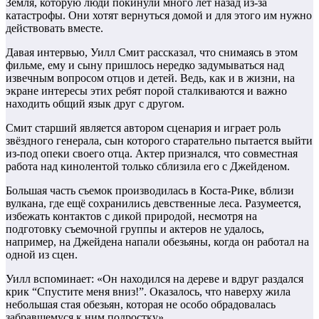
Земля, которую люди покинули много лет назад из-за
катастрофы. Они хотят вернуться домой и для этого им нужно
действовать вместе.
Давая интервью, Уилл Смит рассказал, что снимаясь в этом
фильме, ему и сыну пришлось нередко задумываться над
извечным вопросом отцов и детей. Ведь, как и в жизни, на
экране интересы этих ребят порой сталкиваются и важно
находить общий язык друг с другом.
Смит старший является автором сценария и играет роль
звёздного генерала, сын которого старательно пытается выйти
из-под опеки своего отца. Актер признался, что совместная
работа над кинолентой только сблизила его с Джейденом.
Большая часть съемок производилась в Коста-Рике, вблизи
вулкана, где ещё сохранились девственные леса. Разумеется,
избежать контактов с дикой природой, несмотря на
подготовку съемочной группы и актеров не удалось,
например, на Джейдена напали обезьяны, когда он работал на
одной из сцен.
Уилл вспоминает: «Он находился на дереве и вдруг раздался
крик “Спустите меня вниз!”. Оказалось, что наверху жила
небольшая стая обезьян, которая не особо обрадовалась
забравшемуся к ним подростку».