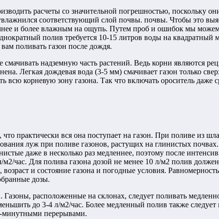
оизводить расчеты со значительной погрешностью, поскольку они
 увлажнился соответствующий слой почвы. почвы. Чтобы это выяс
мнее и более влажным на ощупь. Путем проб и ошибок мы може
нократный полив требуется 10-15 литров воды на квадратный мет
 вам поливать газон после дождя.
е смачивать надземную часть растений. Ведь корни являются рец
ена. Легкая дождевая вода (3-5 мм) смачивает газон только свер
ь всю корневую зону газона. Так что включать ороситель даже с
что практически вся она поступает на газон. При поливе из ш
азования луж при поливе газонов, растущих на глинистых почв
истые даже в несколько раз медленнее, поэтому после интенсив
2/час. Для полива газона дозой не менее 10 л/м2 полив должен 
а, возраст и состояние газона и погодные условия. Равномернос
обранные дозы.
 Газоны, расположенные на склонах, следует поливать медленно
еньшить до 3-4 л/м2/час. Более медленный полив также следует и
15-минутными перерывами.