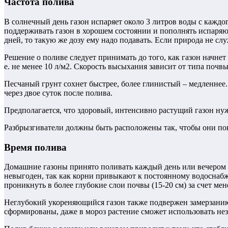
Частота полива
В солнечный день газон испаряет около 3 литров воды с каждо
поддерживать газон в хорошем состоянии и пополнять испаряющу
дней, то такую ​​же дозу ему надо подавать. Если природа не сл
Решение о поливе следует принимать до того, как газон начнет 
е. не менее 10 л/м2. Скорость высыхания зависит от типа почв
Песчаный грунт сохнет быстрее, более глинистый – медленнее.
через двое суток после полива.
Предполагается, что здоровый, интенсивно растущий газон нужд
Разбрызгиватели должны быть расположены так, чтобы они по
Время полива
Домашние газоны принято поливать каждый день или вечером в 
невыгоден, так как корни привыкают к постоянному водоснабж
проникнуть в более глубокие слои почвы (15-20 см) за счет ме
Неглубокий укореняющийся газон также подвержен замерзанию. 
сформированы, даже в мороз растение сможет использовать нез