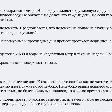
го квадратного метра. Эта вода увлажняет окружающую среду и 
юся воду. Не обязательно делать это каждый день, но если газо
ужит нам.
подсыхать. Предполагается, что подсыхание почвы на глубину бол
ы и погодных условий.
 В пасмурные и прохладные дни процесс протекает медленнее, а
ается в 20-30 л воды на квадратный метр в течение недели. Обыч
крывали всю поверхность газона.
теплые летние дни. К сожалению, это ошибка как по частоте, т
ению и не приживаются глубоко. Неглубоко развивающиеся корн
нее частых, но более обильных поливов, то даже во время засухи
Корни могут полностью замерзнуть, из-за чего газон не сможет
амерзшую воду в более глубоких частях почвы.