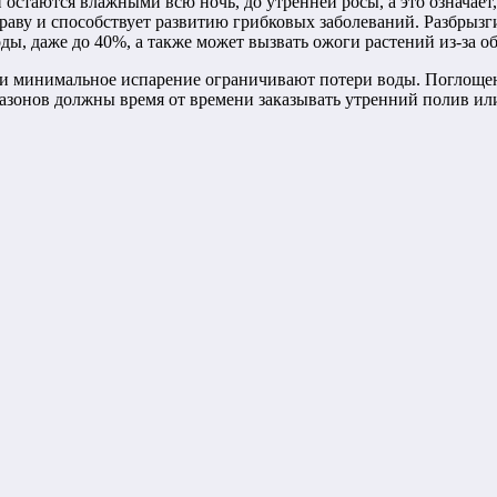
остаются влажными всю ночь, до утренней росы, а это означает, 
траву и способствует развитию грибковых заболеваний. Разбрыз
ы, даже до 40%, а также может вызвать ожоги растений из-за о
а и минимальное испарение ограничивают потери воды. Поглоще
азонов должны время от времени заказывать утренний полив ил