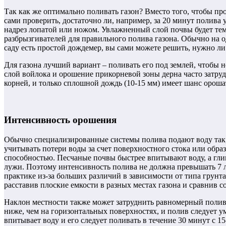
Так как же оптимально поливать газон? Вместо того, чтобы пр
сами проверить, достаточно ли, например, за 20 минут полива
надрез лопатой или ножом. Увлажненный слой почвы будет те
разбрызгивателей для правильного полива газона. Обычно на од
саду есть простой дождемер, вы сами можете решить, нужно ли
Для газона лучший вариант – поливать его под землей, чтобы н
слой войлока и орошение прикорневой зоны дерна часто затрудн
корней, и только сплошной дождь (10-15 мм) имеет шанс орошат
Интенсивность орошения
Обычно специализированные системы полива подают воду так, 
учитывать потери воды за счет поверхностного стока или обр
способностью. Песчаные почвы быстрее впитывают воду, а глин
лужи. Поэтому интенсивность полива не должна превышать 7 л/м
практике из-за больших различий в зависимости от типа грунт
расставив плоские емкости в разных местах газона и сравнив с
Наклон местности также может затруднить равномерный полив.
ниже, чем на горизонтальных поверхностях, и полив следует ум
впитывает воду и его следует поливать в течение 30 минут с 