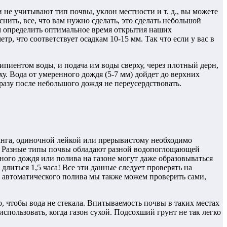
 не учитывают тип почвы, уклон местности и т. д., вы можете
нить, все, что вам нужно сделать, это сделать небольшой
м определить оптимальное время открытия наших
р, что соответствует осадкам 10-15 мм. Так что если у вас в
ипиентом воды, и подача им воды сверху, через плотный дерн,
ху. Вода от умеренного дождя (5-7 мм) дойдет до верхних
разу после небольшого дождя не переусердствовать.
ланга, одиночной лейкой или прерывистому необходимо
ах. Разные типы почвы обладают разной водопоглощающей
ного дождя или полива на газоне могут даже образовываться
длиться 1,5 часа! Все эти данные следует проверять на
ть автоматического полива мы также можем проверить сами,
, чтобы вода не стекала. Впитываемость почвы в таких местах
спользовать, когда газон сухой. Подсохший грунт не так легко