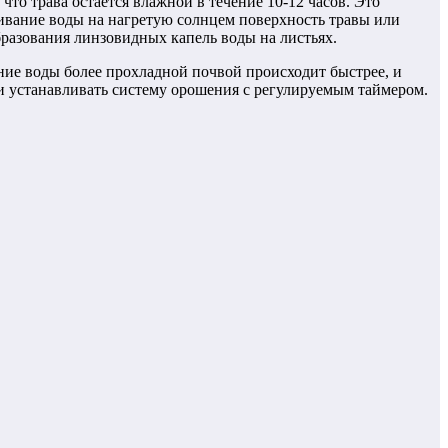
что трава остается влажной в течение 10-12 часов. Это
гивание воды на нагретую солнцем поверхность травы или
бразования линзовидных капель воды на листьях.
ние воды более прохладной почвой происходит быстрее, и
и устанавливать систему орошения с регулируемым таймером.