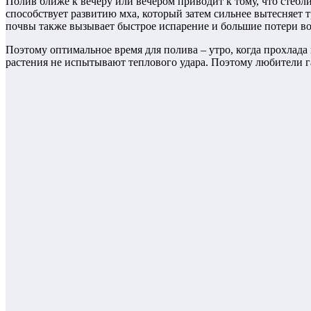
Полив ближе к вечеру или вечером приводит к тому, что стебли 
способствует развитию мха, который затем сильнее вытесняет 
почвы также вызывает быстрое испарение и большие потери вод
Поэтому оптимальное время для полива – утро, когда прохлад
растения не испытывают теплового удара. Поэтому любители г